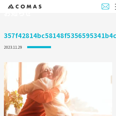
お知らせ
357f42814bc58148f5356595341b4
2023.11.29