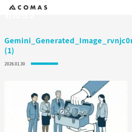
お知らせ
Gemini_Generated_Image_rvnjc0r
(1)
2026.01.30